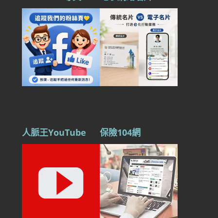
人脈王YouTube
保險104網