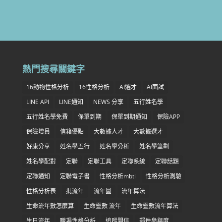
熱門搜尋關鍵字
16動物性格分析
16性格分析
AI選才
AI面試
LINE API
LINE通知
NEWS 分享
五行姓名學
五行姓名學免費
保單到期
保單到期通知
保險APP
保險增員
信箱優點
大數據人才
大數據選才
好康分享
姓名學五行
姓名學分析
姓名學筆劃
姓名學配對
定聯
定聯工具
定聯系統
定聯話題
定聯通知
定聯電子書
性格分析mbti
性格分析測驗
性格分析表
批流年
流年圖
流年算法
生命流年數怎麼算
生命靈數 流年
生命靈數流年算法
生日流年
職場性格分析
追蹤開信
郵件參與度