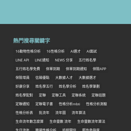
熱門搜尋關鍵字
16動物性格分析
16性格分析
AI選才
AI面試
LINE API
LINE通知
NEWS 分享
五行姓名學
五行姓名學免費
保單到期
保單到期通知
保險APP
保險增員
信箱優點
大數據人才
大數據選才
好康分享
姓名學五行
姓名學分析
姓名學筆劃
姓名學配對
定聯
定聯工具
定聯系統
定聯話題
定聯通知
定聯電子書
性格分析mbti
性格分析測驗
性格分析表
批流年
流年圖
流年算法
生命流年數怎麼算
生命靈數 流年
生命靈數流年算法
生日流年
職場性格分析
追蹤開信
郵件參與度