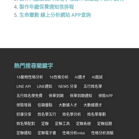
製作年繳保費通知信排程
生命靈數 線上分析網站 APP查詢
熱門搜尋關鍵字
16動物性格分析
16性格分析
AI選才
AI面試
LINE API
LINE通知
NEWS 分享
五行姓名學
五行姓名學免費
保單到期
保單到期通知
保險APP
保險增員
信箱優點
大數據人才
大數據選才
好康分享
姓名學五行
姓名學分析
姓名學筆劃
姓名學配對
定聯
定聯工具
定聯系統
定聯話題
定聯通知
定聯電子書
性格分析mbti
性格分析測驗