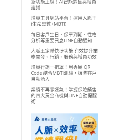
新功能上線！AI智能銷售與增員
建議
增員工具網站平台！運用人脈王
(生命靈數+MBTI)
每日客戶生日、保單到期、性格
分析等重要訊息LINE自動通知
人脈王定聯快捷功能 有效提升業
務開發、行銷、服務與增員功效
增員行銷一把罩！用專屬 QR
Code 結合MBTI測驗，讓準客戶
自動湧入
業績不再靠運氣！掌握保險銷售
的四大黃金商機與LINE自動提醒
術