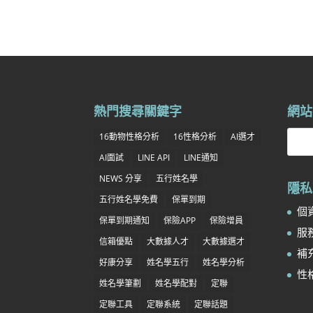
熱門搜尋關鍵字
網站
16動物性格分析
16性格分析
AI選才
AI面試
LINE API
LINE通知
NEWS 分享
五行姓名學
隱私
五行姓名學免費
保單到期
個資
保單到期通知
保險APP
保險增員
服務
信箱優點
大數據人才
大數據選才
補充
好康分享
姓名學五行
姓名學分析
性
姓名學筆劃
姓名學配對
定聯
定聯工具
定聯系統
定聯話題