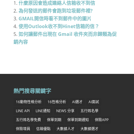
什麼原因會造成連絡人信箱收不到信
為何發送的郵件會跑到垃圾郵件裡?
GMAIL開信時看不到郵件中的圖片
使用Outlook收不到Hinet信箱的信？
如何讓郵件出現在 Gmail 收件夾而非歸類為促
銷內容
熱門搜尋關鍵字
16動物性格分析
16性格分析
AI選才
AI面試
LINE API
LINE通知
NEWS 分享
五行姓名學
五行姓名學免費
保單到期
保單到期通知
保險APP
保險增員
信箱優點
大數據人才
大數據選才