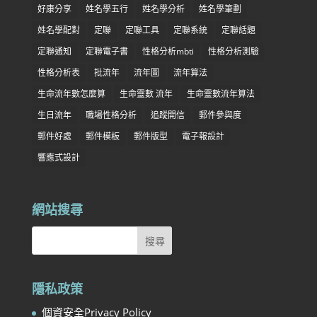
好康分享
姓名學五行
姓名學分析
姓名學筆劃
姓名學配對
定聯
定聯工具
定聯系統
定聯話題
定聯通知
定聯電子書
性格分析mbti
性格分析測驗
性格分析表
批流年
流年圖
流年算法
生命流年數怎麼算
生命靈數 流年
生命靈數流年算法
生日流年
職場性格分析
追蹤開信
郵件參與度
郵件好處
郵件模板
郵件版型
電子報設計
響應式設計
網站搜尋
隱私政策
個資安全Privacy Policy