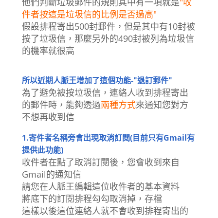
他們判斷垃圾郵件的規則其中有一項就是
"收
件者按這是垃圾信的比例是否過高"
假設排程寄出500封郵件，但是其中有10封被
按了垃圾信，那麼另外的490封被列為垃圾信
的機率就很高
所以近期人脈王增加了這個功能-"退訂郵件"
為了避免被按垃圾信，連絡人收到排程寄出
的郵件時，能夠透過
兩種方式
來通知您對方
不想再收到信
1.寄件者名稱旁會出現取消訂閱(目前只有Gmail有
提供此功能)
收件者在點了取消訂閱後，您會收到來自
Gmail的通知信
請您在人脈王編輯這位收件者的基本資料
將底下的訂閱排程勾勾取消掉，存檔
這樣以後這位連絡人就不會收到排程寄出的