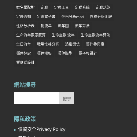
姓名學配對
定聯
定聯工具
定聯系統
定聯話題
定聯通知
定聯電子書
性格分析mbti
性格分析測驗
性格分析表
批流年
流年圖
流年算法
生命流年數怎麼算
生命靈數 流年
生命靈數流年算法
生日流年
職場性格分析
追蹤開信
郵件參與度
郵件好處
郵件模板
郵件版型
電子報設計
響應式設計
網站搜尋
隱私政策
個資安全Privacy Policy