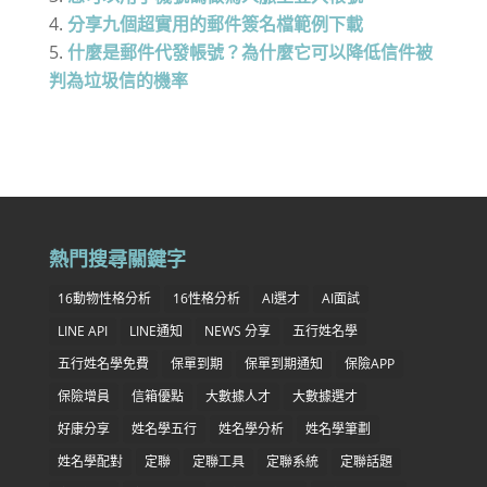
分享九個超實用的郵件簽名檔範例下載
什麼是郵件代發帳號？為什麼它可以降低信件被
判為垃圾信的機率
熱門搜尋關鍵字
16動物性格分析
16性格分析
AI選才
AI面試
LINE API
LINE通知
NEWS 分享
五行姓名學
五行姓名學免費
保單到期
保單到期通知
保險APP
保險增員
信箱優點
大數據人才
大數據選才
好康分享
姓名學五行
姓名學分析
姓名學筆劃
姓名學配對
定聯
定聯工具
定聯系統
定聯話題