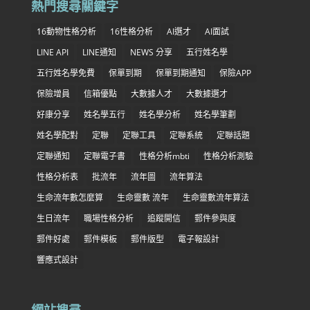
熱門搜尋關鍵字
16動物性格分析
16性格分析
AI選才
AI面試
LINE API
LINE通知
NEWS 分享
五行姓名學
五行姓名學免費
保單到期
保單到期通知
保險APP
保險增員
信箱優點
大數據人才
大數據選才
好康分享
姓名學五行
姓名學分析
姓名學筆劃
姓名學配對
定聯
定聯工具
定聯系統
定聯話題
定聯通知
定聯電子書
性格分析mbti
性格分析測驗
性格分析表
批流年
流年圖
流年算法
生命流年數怎麼算
生命靈數 流年
生命靈數流年算法
生日流年
職場性格分析
追蹤開信
郵件參與度
郵件好處
郵件模板
郵件版型
電子報設計
響應式設計