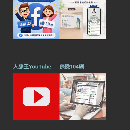
人脈王YouTube
保險104網