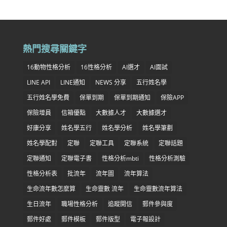
熱門搜尋關鍵字
16動物性格分析
16性格分析
AI選才
AI面試
LINE API
LINE通知
NEWS 分享
五行姓名學
五行姓名學免費
保單到期
保單到期通知
保險APP
保險增員
信箱優點
大數據人才
大數據選才
好康分享
姓名學五行
姓名學分析
姓名學筆劃
姓名學配對
定聯
定聯工具
定聯系統
定聯話題
定聯通知
定聯電子書
性格分析mbti
性格分析測驗
性格分析表
批流年
流年圖
流年算法
生命流年數怎麼算
生命靈數 流年
生命靈數流年算法
生日流年
職場性格分析
追蹤開信
郵件參與度
郵件好處
郵件模板
郵件版型
電子報設計