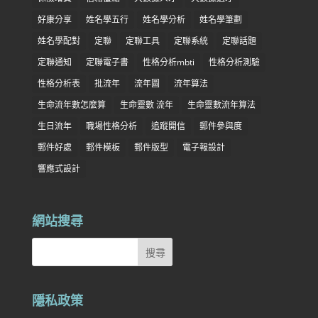
好康分享
姓名學五行
姓名學分析
姓名學筆劃
姓名學配對
定聯
定聯工具
定聯系統
定聯話題
定聯通知
定聯電子書
性格分析mbti
性格分析測驗
性格分析表
批流年
流年圖
流年算法
生命流年數怎麼算
生命靈數 流年
生命靈數流年算法
生日流年
職場性格分析
追蹤開信
郵件參與度
郵件好處
郵件模板
郵件版型
電子報設計
響應式設計
網站搜尋
隱私政策