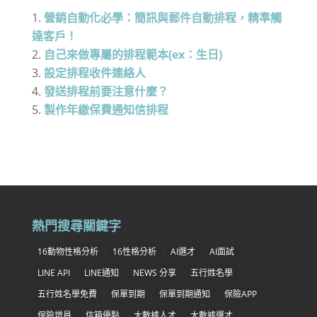
營銷自動化必學：簡訊與郵件自動排程，精準觸
達客戶！
自己來做專屬的排程範本(ex：生日)
設定排程收件連絡人
發送排程前要注意什麼？
製作年繳保費通知信排程
熱門搜尋關鍵字
16動物性格分析
16性格分析
AI選才
AI面試
LINE API
LINE通知
NEWS 分享
五行姓名學
五行姓名學免費
保單到期
保單到期通知
保險APP
保險增員
信箱優點
大數據人才
大數據選才