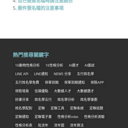
自己做簽名檔時請注意顏色
郵件簽名檔的注意事項
熱門搜尋關鍵字
16動物性格分析
16性格分析
AI選才
AI面試
LINE API
LINE通知
NEWS 分享
五行姓名學
五行姓名學免費
保單到期
保單到期通知
保險APP
保險增員
信箱優點
大數據人才
大數據選才
好康分享
姓名學五行
姓名學分析
姓名學筆劃
姓名學配對
定聯
定聯工具
定聯系統
定聯話題
定聯通知
定聯電子書
性格分析mbti
性格分析測驗
性格分析表
批流年
流年圖
流年算法