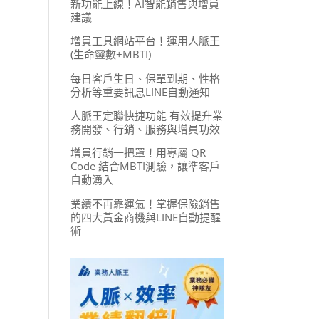
新功能上線！AI智能銷售與增員
建議
增員工具網站平台！運用人脈王
(生命靈數+MBTI)
每日客戶生日、保單到期、性格
分析等重要訊息LINE自動通知
人脈王定聯快捷功能 有效提升業
務開發、行銷、服務與增員功效
增員行銷一把罩！用專屬 QR
Code 結合MBTI測驗，讓準客戶
自動湧入
業績不再靠運氣！掌握保險銷售
的四大黃金商機與LINE自動提醒
術