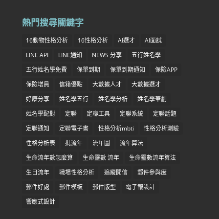
熱門搜尋關鍵字
16動物性格分析
16性格分析
AI選才
AI面試
LINE API
LINE通知
NEWS 分享
五行姓名學
五行姓名學免費
保單到期
保單到期通知
保險APP
保險增員
信箱優點
大數據人才
大數據選才
好康分享
姓名學五行
姓名學分析
姓名學筆劃
姓名學配對
定聯
定聯工具
定聯系統
定聯話題
定聯通知
定聯電子書
性格分析mbti
性格分析測驗
性格分析表
批流年
流年圖
流年算法
生命流年數怎麼算
生命靈數 流年
生命靈數流年算法
生日流年
職場性格分析
追蹤開信
郵件參與度
郵件好處
郵件模板
郵件版型
電子報設計
響應式設計