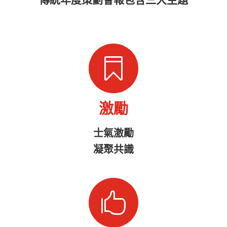

激勵
士氣激勵
凝聚共識
