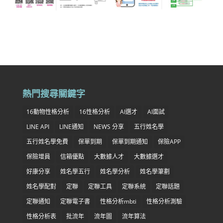
熱門搜尋關鍵字
16動物性格分析
16性格分析
AI選才
AI面試
LINE API
LINE通知
NEWS 分享
五行姓名學
五行姓名學免費
保單到期
保單到期通知
保險APP
保險增員
信箱優點
大數據人才
大數據選才
好康分享
姓名學五行
姓名學分析
姓名學筆劃
姓名學配對
定聯
定聯工具
定聯系統
定聯話題
定聯通知
定聯電子書
性格分析mbti
性格分析測驗
性格分析表
批流年
流年圖
流年算法