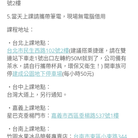
號2樓
5.當天上課請攜帶筆電，現場無電腦借用
課程地址：
‧台北上課地點：
台北市民生西路102號2樓
(建議搭乘捷運，請在雙
連站下車走1號出口左轉約50M就到了，公司備有
茶水，請自行攜帶杯具，環保又衛生！) 開車族可
停
建成公園地下停車場
(每小時50元)
‧台中上課地點：
台灣大道上，另行通知。
‧嘉義上課地點：
星巴克垂楊門市：
嘉義市西區垂楊路537號1樓
‧台南上課地點：
竹園水果冰品簡餐專賣店：
台南市東區小東路344