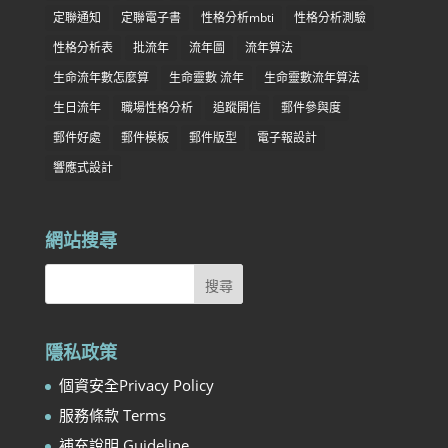
定聯通知
定聯電子書
性格分析mbti
性格分析測驗
性格分析表
批流年
流年圖
流年算法
生命流年數怎麼算
生命靈數 流年
生命靈數流年算法
生日流年
職場性格分析
追蹤開信
郵件參與度
郵件好處
郵件模板
郵件版型
電子報設計
響應式設計
網站搜尋
隱私政策
個資安全Privacy Policy
服務條款 Terms
補充說明 Guideline