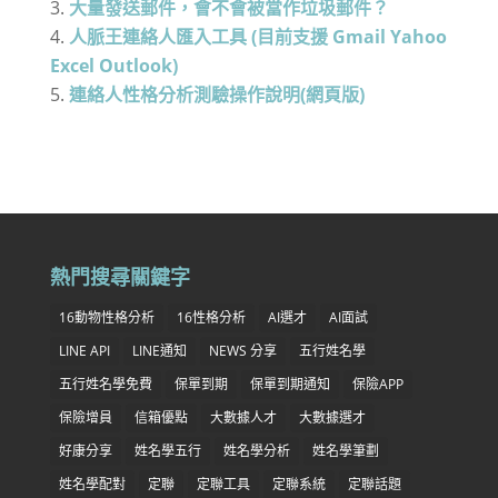
大量發送郵件，會不會被當作垃圾郵件？
人脈王連絡人匯入工具 (目前支援 Gmail Yahoo
Excel Outlook)
連絡人性格分析測驗操作說明(網頁版)
熱門搜尋關鍵字
16動物性格分析
16性格分析
AI選才
AI面試
LINE API
LINE通知
NEWS 分享
五行姓名學
五行姓名學免費
保單到期
保單到期通知
保險APP
保險增員
信箱優點
大數據人才
大數據選才
好康分享
姓名學五行
姓名學分析
姓名學筆劃
姓名學配對
定聯
定聯工具
定聯系統
定聯話題