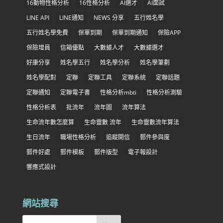
16動物性格分析
16性格分析
AI選才
AI面試
LINE API
LINE通知
NEWS 分享
五行姓名學
五行姓名學免費
保單到期
保單到期通知
保險APP
保險增員
信箱優點
大數據人才
大數據選才
好康分享
姓名學五行
姓名學分析
姓名學筆劃
姓名學配對
定聯
定聯工具
定聯系統
定聯話題
定聯通知
定聯電子書
性格分析mbti
性格分析測驗
性格分析表
批流年
流年圖
流年算法
生命流年數怎麼算
生命靈數 流年
生命靈數流年算法
生日流年
職場性格分析
追蹤開信
郵件參與度
郵件好處
郵件模板
郵件版型
電子報設計
響應式設計
網站搜尋