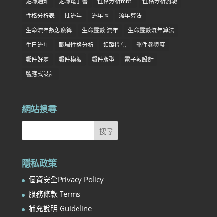
定聯通知
定聯電子書
性格分析mbti
性格分析測驗
性格分析表
批流年
流年圖
流年算法
生命流年數怎麼算
生命靈數 流年
生命靈數流年算法
生日流年
職場性格分析
追蹤開信
郵件參與度
郵件好處
郵件模板
郵件版型
電子報設計
響應式設計
網站搜尋
隱私政策
個資安全Privacy Policy
服務條款 Terms
補充說明 Guideline