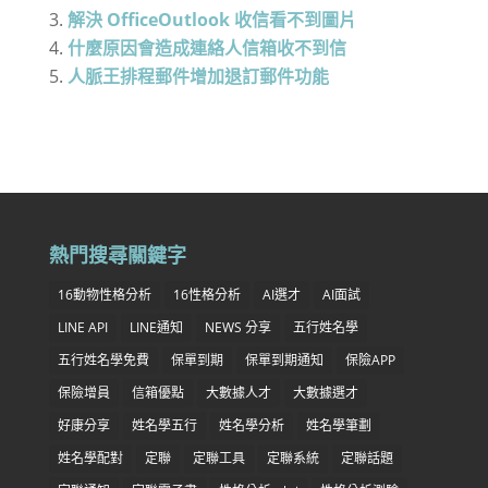
解決 OfficeOutlook 收信看不到圖片
什麼原因會造成連絡人信箱收不到信
人脈王排程郵件增加退訂郵件功能
熱門搜尋關鍵字
16動物性格分析
16性格分析
AI選才
AI面試
LINE API
LINE通知
NEWS 分享
五行姓名學
五行姓名學免費
保單到期
保單到期通知
保險APP
保險增員
信箱優點
大數據人才
大數據選才
好康分享
姓名學五行
姓名學分析
姓名學筆劃
姓名學配對
定聯
定聯工具
定聯系統
定聯話題