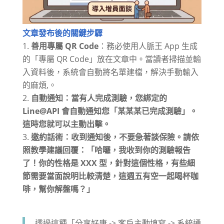
文章發布後的關鍵步驟
善用專屬 QR Code
：務必使用人脈王 App 生成
的「專屬 QR Code」放在文章中。當讀者掃描並輸
入資料後，系統會自動將名單建檔，解決手動輸入
的麻煩
,
。
自動通知
：當有人完成測驗，您綁定的
Line@API
會自動通知您「某某某已完成測驗」。
這時您就可以主動出擊
。
邀約話術
：收到通知後，不要急著談保險。請依
照教學建議回覆：「哈囉，我收到你的測驗報告
了！你的性格是 XXX 型，針對這個性格，有些細
節需要當面說明比較清楚，這週五有空一起喝杯咖
啡，幫你解盤嗎？」
透過這種「分享好康 -> 客戶主動填寫 -> 系統通