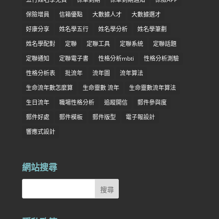
保險增員
信箱優點
大數據人才
大數據選才
好康分享
姓名學五行
姓名學分析
姓名學筆劃
姓名學配對
定聯
定聯工具
定聯系統
定聯話題
定聯通知
定聯電子書
性格分析mbti
性格分析測驗
性格分析表
批流年
流年圖
流年算法
生命流年數怎麼算
生命靈數 流年
生命靈數流年算法
生日流年
職場性格分析
追蹤開信
郵件參與度
郵件好處
郵件模板
郵件版型
電子報設計
響應式設計
網站搜尋