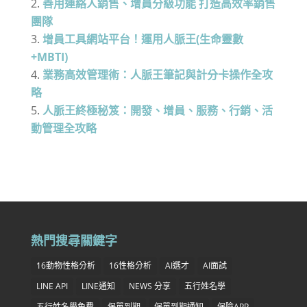
善用連絡人銷售、增員分級功能 打造高效率銷售
團隊
增員工具網站平台！運用人脈王(生命靈數
+MBTI)
業務高效管理術：人脈王筆記與計分卡操作全攻
略
人脈王終極秘笈：開發、增員、服務、行銷、活
動管理全攻略
熱門搜尋關鍵字
16動物性格分析
16性格分析
AI選才
AI面試
LINE API
LINE通知
NEWS 分享
五行姓名學
五行姓名學免費
保單到期
保單到期通知
保險APP