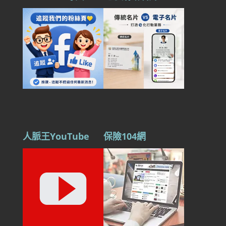
人脈王YouTube
保險104網