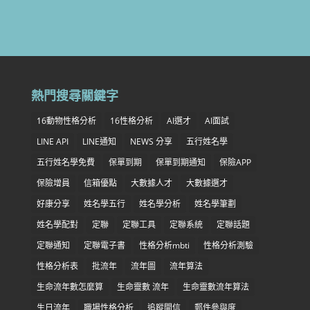
熱門搜尋關鍵字
16動物性格分析
16性格分析
AI選才
AI面試
LINE API
LINE通知
NEWS 分享
五行姓名學
五行姓名學免費
保單到期
保單到期通知
保險APP
保險增員
信箱優點
大數據人才
大數據選才
好康分享
姓名學五行
姓名學分析
姓名學筆劃
姓名學配對
定聯
定聯工具
定聯系統
定聯話題
定聯通知
定聯電子書
性格分析mbti
性格分析測驗
性格分析表
批流年
流年圖
流年算法
生命流年數怎麼算
生命靈數 流年
生命靈數流年算法
生日流年
職場性格分析
追蹤開信
郵件參與度