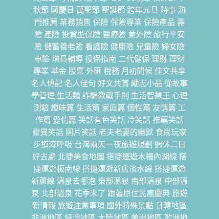
秋節 國慶日 萬聖節 聖誔節 跨年元旦 時事 熱
門推薦 業務銷售 保險 保險專業 保險產品 壽
險 產險 投資型保險 醫療險 意外險 旅行平安
險 儲蓄養老險 看護險 健康險 兒童險 婦女險
車險 增員輔導 投保指南 二代健保 理財 理財
專業 基金 股票 外匯 稅務 月初問候 佳文共享
名人傳記 名人佳句 好文共賞 勵志小品 從故事
學管理 生活類 詐騙教戰手則 生活智慧王 心理
測驗 趣味篇 生活篇 家庭篇 個性篇 友情篇 工
作篇 愛情篇 笑話有色笑話 冷笑話 推薦笑話
靈異笑話 圖片笑話 老夫老妻的幽默 食尚玩家
步道森呼吸 台灣兩天一夜旅遊規劃 週休二日
好去處 北捷美食地圖 搭捷運遊木柵內湖線 搭
捷運遊板南線 搭捷運遊新店淡水線 搭捷運遊
新蘆線 溫泉去哪泡 東部溫泉 南部溫泉 中部溫
泉 北部溫泉 花季未了 跟著原住民瘋慶典 旅遊
新情報 旅遊注意事項 國外特殊景點 日韓地區
非洲地區 紐澳地區 大陸地區 美洲地區 歐洲地