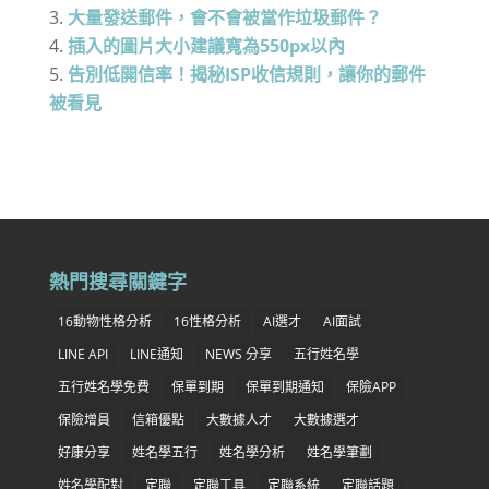
大量發送郵件，會不會被當作垃圾郵件？
插入的圖片大小建議寬為550px以內
告別低開信率！揭秘ISP收信規則，讓你的郵件
被看見
熱門搜尋關鍵字
16動物性格分析
16性格分析
AI選才
AI面試
LINE API
LINE通知
NEWS 分享
五行姓名學
五行姓名學免費
保單到期
保單到期通知
保險APP
保險增員
信箱優點
大數據人才
大數據選才
好康分享
姓名學五行
姓名學分析
姓名學筆劃
姓名學配對
定聯
定聯工具
定聯系統
定聯話題