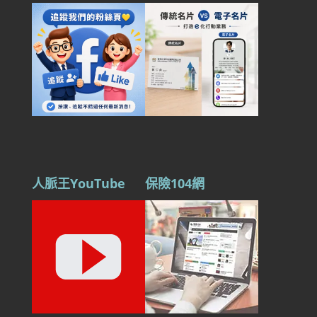
人脈王YouTube
保險104網