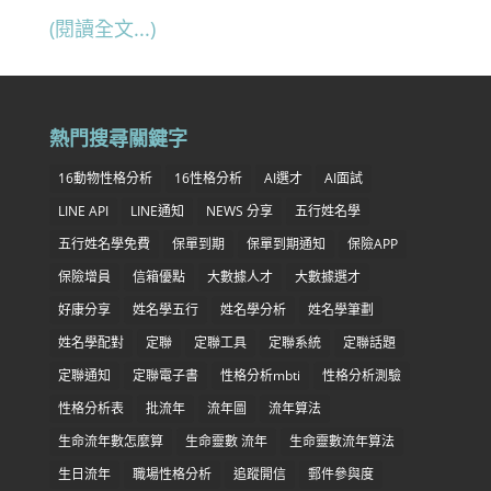
(閱讀全文...)
熱門搜尋關鍵字
16動物性格分析
16性格分析
AI選才
AI面試
LINE API
LINE通知
NEWS 分享
五行姓名學
五行姓名學免費
保單到期
保單到期通知
保險APP
保險增員
信箱優點
大數據人才
大數據選才
好康分享
姓名學五行
姓名學分析
姓名學筆劃
姓名學配對
定聯
定聯工具
定聯系統
定聯話題
定聯通知
定聯電子書
性格分析mbti
性格分析測驗
性格分析表
批流年
流年圖
流年算法
生命流年數怎麼算
生命靈數 流年
生命靈數流年算法
生日流年
職場性格分析
追蹤開信
郵件參與度