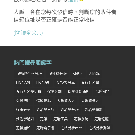
人脈王會在您每次發信時，判斷您的收件者
信箱位址是否正確是否能正常收信
(閱讀全文...)
熱門搜尋關鍵字
16動物性格分析
16性格分析
AI選才
AI面試
LINE API
LINE通知
NEWS 分享
五行姓名學
五行姓名學免費
保單到期
保單到期通知
保險APP
保險增員
信箱優點
大數據人才
大數據選才
好康分享
姓名學五行
姓名學分析
姓名學筆劃
姓名學配對
定聯
定聯工具
定聯系統
定聯話題
定聯通知
定聯電子書
性格分析mbti
性格分析測驗