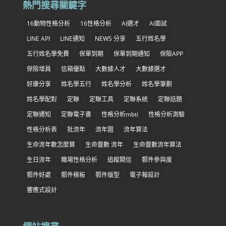
熱門搜尋關鍵字
16動物性格分析
16性格分析
AI選才
AI面試
LINE API
LINE通知
NEWS 分享
五行姓名學
五行姓名學免費
保單到期
保單到期通知
保險APP
保險增員
信箱優點
大數據人才
大數據選才
好康分享
姓名學五行
姓名學分析
姓名學筆劃
姓名學配對
定聯
定聯工具
定聯系統
定聯話題
定聯通知
定聯電子書
性格分析mbti
性格分析測驗
性格分析表
批流年
流年圖
流年算法
生命流年數怎麼算
生命靈數 流年
生命靈數流年算法
生日流年
職場性格分析
追蹤開信
郵件參與度
郵件好處
郵件模板
郵件版型
電子報設計
響應式設計