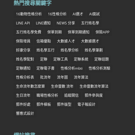
熱門搜尋關鍵字
16動物性格分析
16性格分析
AI選才
AI面試
LINE API
LINE通知
NEWS 分享
五行姓名學
五行姓名學免費
保單到期
保單到期通知
保險APP
保險增員
信箱優點
大數據人才
大數據選才
好康分享
姓名學五行
姓名學分析
姓名學筆劃
姓名學配對
定聯
定聯工具
定聯系統
定聯話題
定聯通知
定聯電子書
性格分析mbti
性格分析測驗
性格分析表
批流年
流年圖
流年算法
生命流年數怎麼算
生命靈數 流年
生命靈數流年算法
生日流年
職場性格分析
追蹤開信
郵件參與度
郵件好處
郵件模板
郵件版型
電子報設計
響應式設計