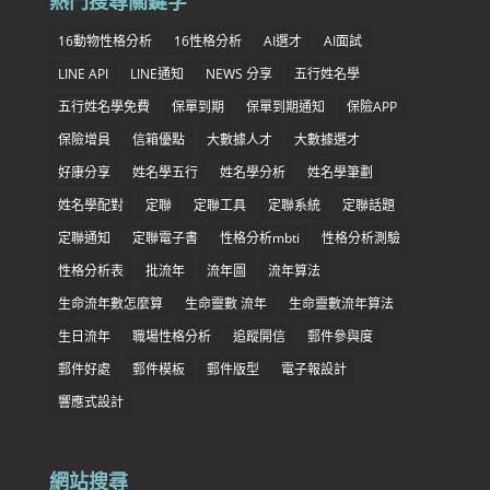
熱門搜尋關鍵字
16動物性格分析
16性格分析
AI選才
AI面試
LINE API
LINE通知
NEWS 分享
五行姓名學
五行姓名學免費
保單到期
保單到期通知
保險APP
保險增員
信箱優點
大數據人才
大數據選才
好康分享
姓名學五行
姓名學分析
姓名學筆劃
姓名學配對
定聯
定聯工具
定聯系統
定聯話題
定聯通知
定聯電子書
性格分析mbti
性格分析測驗
性格分析表
批流年
流年圖
流年算法
生命流年數怎麼算
生命靈數 流年
生命靈數流年算法
生日流年
職場性格分析
追蹤開信
郵件參與度
郵件好處
郵件模板
郵件版型
電子報設計
響應式設計
網站搜尋