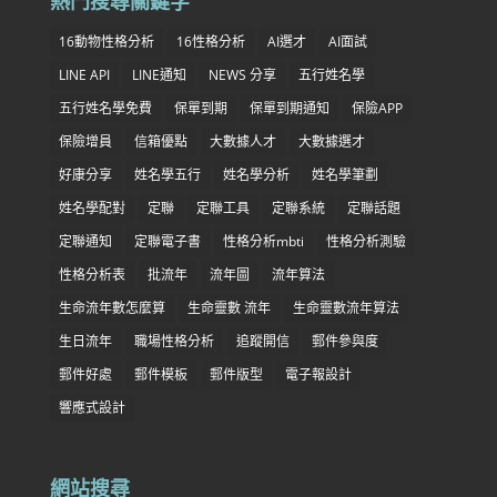
熱門搜尋關鍵字
16動物性格分析
16性格分析
AI選才
AI面試
LINE API
LINE通知
NEWS 分享
五行姓名學
五行姓名學免費
保單到期
保單到期通知
保險APP
保險增員
信箱優點
大數據人才
大數據選才
好康分享
姓名學五行
姓名學分析
姓名學筆劃
姓名學配對
定聯
定聯工具
定聯系統
定聯話題
定聯通知
定聯電子書
性格分析mbti
性格分析測驗
性格分析表
批流年
流年圖
流年算法
生命流年數怎麼算
生命靈數 流年
生命靈數流年算法
生日流年
職場性格分析
追蹤開信
郵件參與度
郵件好處
郵件模板
郵件版型
電子報設計
響應式設計
網站搜尋