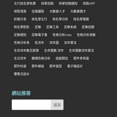
五行姓名學免費
保單到期
保單到期通知
保險APP
保險增員
信箱優點
大數據人才
大數據選才
好康分享
姓名學五行
姓名學分析
姓名學筆劃
姓名學配對
定聯
定聯工具
定聯系統
定聯話題
定聯通知
定聯電子書
性格分析mbti
性格分析測驗
性格分析表
批流年
流年圖
流年算法
生命流年數怎麼算
生命靈數 流年
生命靈數流年算法
生日流年
職場性格分析
追蹤開信
郵件參與度
郵件好處
郵件模板
郵件版型
電子報設計
響應式設計
網站搜尋