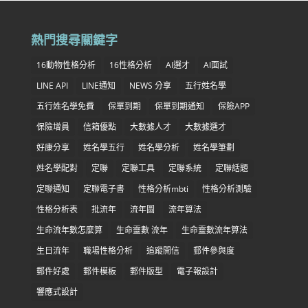
熱門搜尋關鍵字
16動物性格分析
16性格分析
AI選才
AI面試
LINE API
LINE通知
NEWS 分享
五行姓名學
五行姓名學免費
保單到期
保單到期通知
保險APP
保險增員
信箱優點
大數據人才
大數據選才
好康分享
姓名學五行
姓名學分析
姓名學筆劃
姓名學配對
定聯
定聯工具
定聯系統
定聯話題
定聯通知
定聯電子書
性格分析mbti
性格分析測驗
性格分析表
批流年
流年圖
流年算法
生命流年數怎麼算
生命靈數 流年
生命靈數流年算法
生日流年
職場性格分析
追蹤開信
郵件參與度
郵件好處
郵件模板
郵件版型
電子報設計
響應式設計