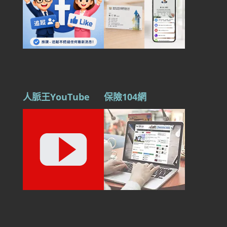
人脈王YouTube
保險104網