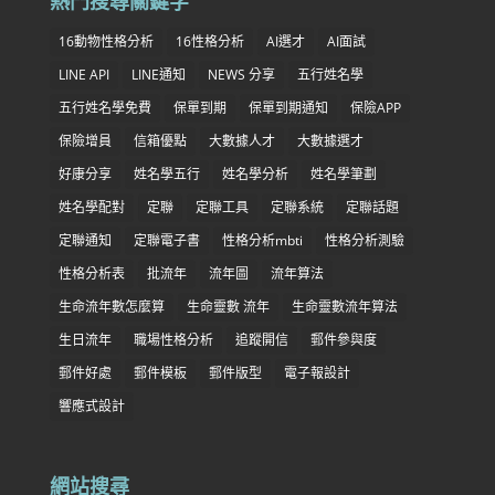
熱門搜尋關鍵字
16動物性格分析
16性格分析
AI選才
AI面試
LINE API
LINE通知
NEWS 分享
五行姓名學
五行姓名學免費
保單到期
保單到期通知
保險APP
保險增員
信箱優點
大數據人才
大數據選才
好康分享
姓名學五行
姓名學分析
姓名學筆劃
姓名學配對
定聯
定聯工具
定聯系統
定聯話題
定聯通知
定聯電子書
性格分析mbti
性格分析測驗
性格分析表
批流年
流年圖
流年算法
生命流年數怎麼算
生命靈數 流年
生命靈數流年算法
生日流年
職場性格分析
追蹤開信
郵件參與度
郵件好處
郵件模板
郵件版型
電子報設計
響應式設計
網站搜尋