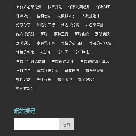
五行姓名學免費
保單到期
保單到期通知
保險APP
保險增員
信箱優點
大數據人才
大數據選才
好康分享
姓名學五行
姓名學分析
姓名學筆劃
姓名學配對
定聯
定聯工具
定聯系統
定聯話題
定聯通知
定聯電子書
性格分析mbti
性格分析測驗
性格分析表
批流年
流年圖
流年算法
生命流年數怎麼算
生命靈數 流年
生命靈數流年算法
生日流年
職場性格分析
追蹤開信
郵件參與度
郵件好處
郵件模板
郵件版型
電子報設計
響應式設計
網站搜尋