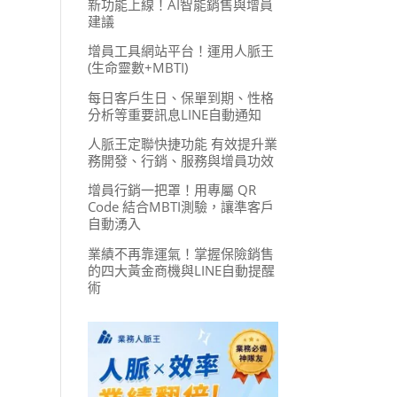
新功能上線！AI智能銷售與增員
建議
增員工具網站平台！運用人脈王
(生命靈數+MBTI)
每日客戶生日、保單到期、性格
分析等重要訊息LINE自動通知
人脈王定聯快捷功能 有效提升業
務開發、行銷、服務與增員功效
增員行銷一把罩！用專屬 QR
Code 結合MBTI測驗，讓準客戶
自動湧入
業績不再靠運氣！掌握保險銷售
的四大黃金商機與LINE自動提醒
術