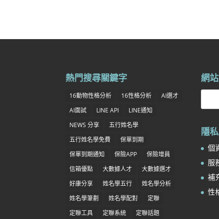
熱門搜尋關鍵字
網站
16動物性格分析
16性格分析
AI選才
AI面試
LINE API
LINE通知
NEWS 分享
五行姓名學
隱私
五行姓名學免費
保單到期
個資
保單到期通知
保險APP
保險增員
服務
信箱優點
大數據人才
大數據選才
補充
好康分享
姓名學五行
姓名學分析
性
姓名學筆劃
姓名學配對
定聯
定聯工具
定聯系統
定聯話題