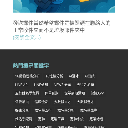
發送郵件當然希望郵件是被歸類在聯絡人的
正常收件夾而不是垃圾郵件夾中
(閱讀全文...)
熱門搜尋關鍵字
16動物性格分析
16性格分析
AI選才
AI面試
LINE API
LINE通知
NEWS 分享
五行姓名學
五行姓名學免費
保單到期
保單到期通知
保險APP
保險增員
信箱優點
大數據人才
大數據選才
好康分享
姓名學五行
姓名學分析
姓名學筆劃
姓名學配對
定聯
定聯工具
定聯系統
定聯話題
定聯通知
定聯電子書
性格分析mbti
性格分析測驗