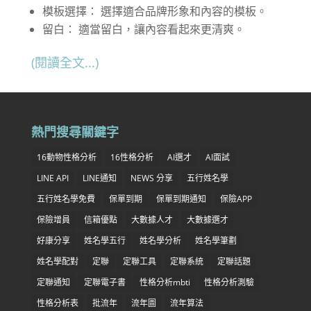
模板選擇： 選擇適合品牌形象和內容的模板。
留白： 適當留白，讓內容看起來更清爽。
(閱讀全文...)
熱門搜尋關鍵字
16動物性格分析
16性格分析
AI選才
AI面試
LINE API
LINE通知
NEWS 分享
五行姓名學
五行姓名學免費
保單到期
保單到期通知
保險APP
保險增員
信箱優點
大數據人才
大數據選才
好康分享
姓名學五行
姓名學分析
姓名學筆劃
姓名學配對
定聯
定聯工具
定聯系統
定聯話題
定聯通知
定聯電子書
性格分析mbti
性格分析測驗
性格分析表
批流年
流年圖
流年算法