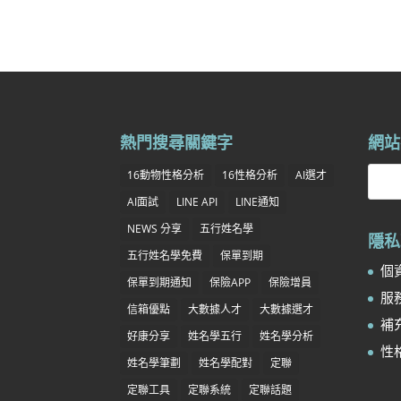
熱門搜尋關鍵字
網站
16動物性格分析
16性格分析
AI選才
AI面試
LINE API
LINE通知
NEWS 分享
五行姓名學
隱私
五行姓名學免費
保單到期
個資
保單到期通知
保險APP
保險增員
服務
信箱優點
大數據人才
大數據選才
補充
好康分享
姓名學五行
姓名學分析
性
姓名學筆劃
姓名學配對
定聯
定聯工具
定聯系統
定聯話題