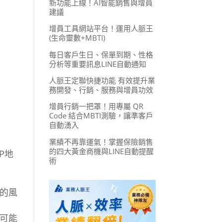
新功能上線！AI智能銷售與增員
建議
增員工具網站平台！運用人脈王
(生命靈數+MBTI)
每日客戶生日、保單到期、性格
分析等重要訊息LINE自動通知
人脈王定聯快捷功能 有效提升業
務開發、行銷、服務與增員功效
增員行銷一把罩！用專屬 QR
Code 結合MBTI測驗，讓準客戶
自動湧入
業績不再靠運氣！掌握保險銷售
的四大黃金商機與LINE自動提醒
P地
術
的風
可能