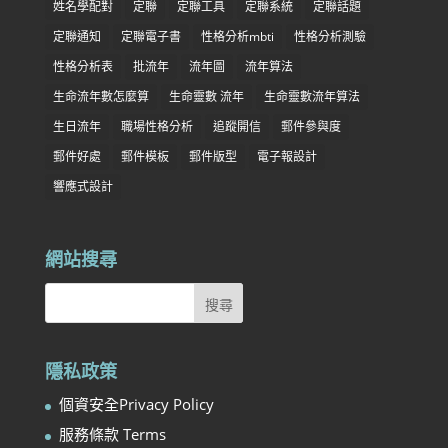
姓名學配對
定聯
定聯工具
定聯系統
定聯話題
定聯通知
定聯電子書
性格分析mbti
性格分析測驗
性格分析表
批流年
流年圖
流年算法
生命流年數怎麼算
生命靈數 流年
生命靈數流年算法
生日流年
職場性格分析
追蹤開信
郵件參與度
郵件好處
郵件模板
郵件版型
電子報設計
響應式設計
網站搜尋
隱私政策
個資安全Privacy Policy
服務條款 Terms