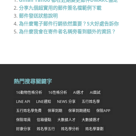
Gmail Yahoo 都在近期變更郵件DMARC協定
分享九個超實用的郵件簽名檔範例下載
郵件發送狀態說明
為什麼電子郵件行銷依然重要？5大好處告訴你
為什麼我會在寄件者名稱旁看到額外的資訊？
熱門搜尋關鍵字
16動物性格分析
16性格分析
AI選才
AI面試
LINE API
LINE通知
NEWS 分享
五行姓名學
五行姓名學免費
保單到期
保單到期通知
保險APP
保險增員
信箱優點
大數據人才
大數據選才
好康分享
姓名學五行
姓名學分析
姓名學筆劃