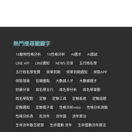
熱門搜尋關鍵字
16動物性格分析
16性格分析
AI選才
AI面試
LINE API
LINE通知
NEWS 分享
五行姓名學
五行姓名學免費
保單到期
保單到期通知
保險APP
保險增員
信箱優點
大數據人才
大數據選才
好康分享
姓名學五行
姓名學分析
姓名學筆劃
姓名學配對
定聯
定聯工具
定聯系統
定聯話題
定聯通知
定聯電子書
性格分析mbti
性格分析測驗
性格分析表
批流年
流年圖
流年算法
生命流年數怎麼算
生命靈數 流年
生命靈數流年算法