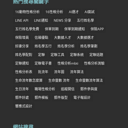
熱門搜尋關鍵字
16動物性格分析
16性格分析
AI選才
AI面試
LINE API
LINE通知
NEWS 分享
五行姓名學
五行姓名學免費
保單到期
保單到期通知
保險APP
保險增員
信箱優點
大數據人才
大數據選才
好康分享
姓名學五行
姓名學分析
姓名學筆劃
姓名學配對
定聯
定聯工具
定聯系統
定聯話題
定聯通知
定聯電子書
性格分析mbti
性格分析測驗
性格分析表
批流年
流年圖
流年算法
生命流年數怎麼算
生命靈數 流年
生命靈數流年算法
生日流年
職場性格分析
追蹤開信
郵件參與度
郵件好處
郵件模板
郵件版型
電子報設計
響應式設計
網站搜尋