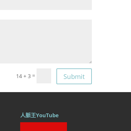
Submit
=
14 + 3
人脈王YouTube