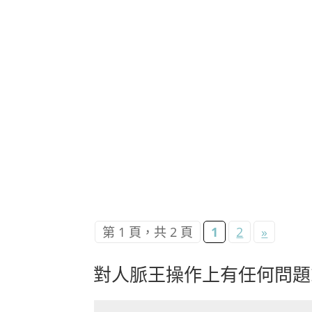
第 1 頁，共 2 頁
1
2
»
對人脈王操作上有任何問題