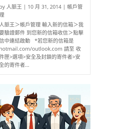
by
人脈王
|
10 月 31, 2014
|
帳戶管
理
人脈王＞帳戶管理 輸入新的信箱＞我
要驗證郵件 到您新的信箱收信＞點擊
信中連結啟動 *若您新的信箱是
hotmail.com/outlook.com 請至 收
件匣>選項>安全及封鎖的寄件者>安
全的寄件者...