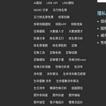
AI面試
LINE API
LINE通知
NEWS 分享
五行姓名學
隱私
五行姓名學免費
保單到期
個資
保單到期通知
保險APP
保險增員
服務
信箱優點
大數據人才
大數據選才
補充
好康分享
姓名學五行
姓名學分析
性
姓名學筆劃
姓名學配對
定聯
定聯工具
定聯系統
定聯話題
定聯通知
定聯電子書
性格分析mbti
性格分析測驗
性格分析表
批流年
流年圖
流年算法
生命流年數怎麼算
生命靈數 流年
生命靈數流年算法
生日流年
職場性格分析
追蹤開信
郵件參與度
郵件好處
郵件模板
郵件版型
電子報設計
響應式設計