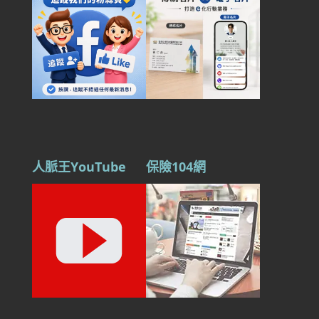
人脈王YouTube
保險104網