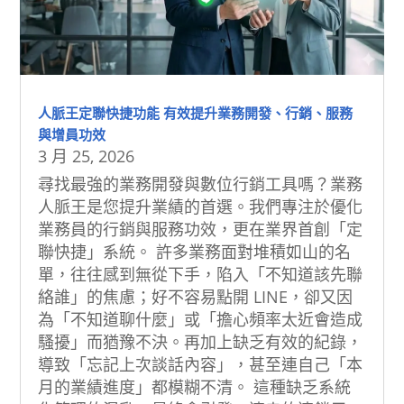
人脈王定聯快捷功能 有效提升業務開發、行銷、服務
與增員功效
3 月 25, 2026
尋找最強的業務開發與數位行銷工具嗎？業務
人脈王是您提升業績的首選。我們專注於優化
業務員的行銷與服務功效，更在業界首創「定
聯快捷」系統。 許多業務面對堆積如山的名
單，往往感到無從下手，陷入「不知道該先聯
絡誰」的焦慮；好不容易點開 LINE，卻又因
為「不知道聊什麼」或「擔心頻率太近會造成
騷擾」而猶豫不決。再加上缺乏有效的紀錄，
導致「忘記上次談話內容」，甚至連自己「本
月的業績進度」都模糊不清。 這種缺乏系統