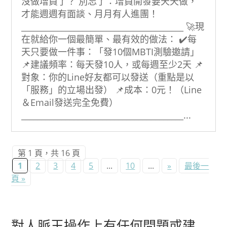
沒做增員了？ 別忘了：增員開發要天天做，
才能週週有面談、月月有人進團！
________________________________________ 🚀現
在就給你一個最簡單、最有效的做法： ✔️每
天只要做一件事：「發10個MBTI測驗邀請」
📌建議頻率：每天發10人，或每週至少2天 📌
對象：你的Line好友都可以發送（重點是以
「服務」的立場出發） 📌成本：0元！（Line
＆Email發送完全免費）
________________________________________...
第 1 頁，共 16 頁
1
2
3
4
5
...
10
...
»
最後一
頁 »
對人脈王操作上有任何問題或建