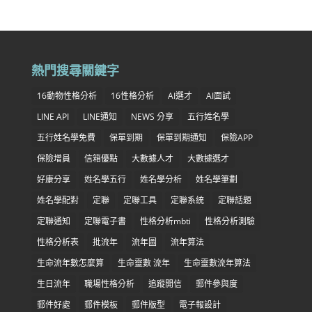
熱門搜尋關鍵字
16動物性格分析
16性格分析
AI選才
AI面試
LINE API
LINE通知
NEWS 分享
五行姓名學
五行姓名學免費
保單到期
保單到期通知
保險APP
保險增員
信箱優點
大數據人才
大數據選才
好康分享
姓名學五行
姓名學分析
姓名學筆劃
姓名學配對
定聯
定聯工具
定聯系統
定聯話題
定聯通知
定聯電子書
性格分析mbti
性格分析測驗
性格分析表
批流年
流年圖
流年算法
生命流年數怎麼算
生命靈數 流年
生命靈數流年算法
生日流年
職場性格分析
追蹤開信
郵件參與度
郵件好處
郵件模板
郵件版型
電子報設計