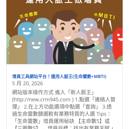
增員工具網站平台！運用人脈王(生命靈數+MBTI)
5 月 20, 2026
網站版本操作方式 進入「新人脈王」
(http://new.crm945.com ) 1.點選「連絡人管
理」 2.在上方功能選項中點選「查詢」 3.透
過生命靈數篩選較有業務特質的人選 Tips：
「生命靈數」增員運用秘訣 【主命數5】或
【三圈數5】→ 增員目標：找出有業務天賦，