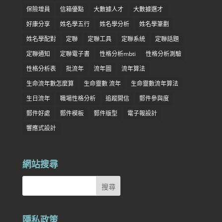
保險增員
信箱優點
大數據人才
大數據選才
好康分享
姓名學五行
姓名學分析
姓名學筆劃
姓名學配對
定聯
定聯工具
定聯系統
定聯話題
定聯通知
定聯電子書
性格分析mbti
性格分析測驗
性格分析表
批流年
流年圖
流年算法
生命流年數怎麼算
生命靈數 流年
生命靈數流年算法
生日流年
職場性格分析
追蹤開信
郵件參與度
郵件好處
郵件模板
郵件版型
電子報設計
響應式設計
網站搜尋
隱私政策