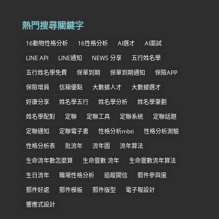
熱門搜尋關鍵字
16動物性格分析
16性格分析
AI選才
AI面試
LINE API
LINE通知
NEWS 分享
五行姓名學
五行姓名學免費
保單到期
保單到期通知
保險APP
保險增員
信箱優點
大數據人才
大數據選才
好康分享
姓名學五行
姓名學分析
姓名學筆劃
姓名學配對
定聯
定聯工具
定聯系統
定聯話題
定聯通知
定聯電子書
性格分析mbti
性格分析測驗
性格分析表
批流年
流年圖
流年算法
生命流年數怎麼算
生命靈數 流年
生命靈數流年算法
生日流年
職場性格分析
追蹤開信
郵件參與度
郵件好處
郵件模板
郵件版型
電子報設計
響應式設計