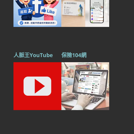
人脈王YouTube
保險104網