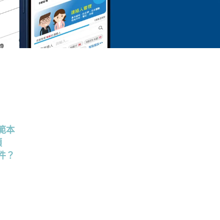
範本
項
件？