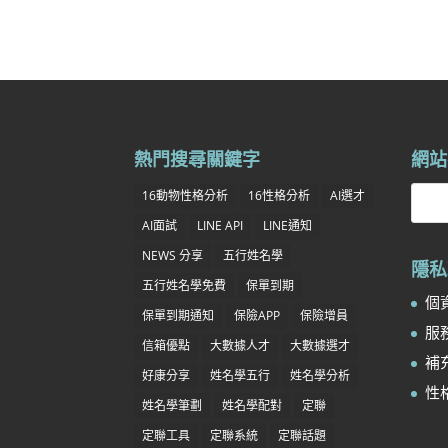
熱門搜尋關鍵字
網站
16動物性格分析
16性格分析
AI選才
AI面試
LINE API
LINE通知
NEWS 分享
五行姓名學
隱私
五行姓名學免費
保單到期
個資
保單到期通知
保險APP
保險增員
服務
信箱優點
大數據人才
大數據選才
補充
好康分享
姓名學五行
姓名學分析
性
姓名學筆劃
姓名學配對
定聯
定聯工具
定聯系統
定聯話題