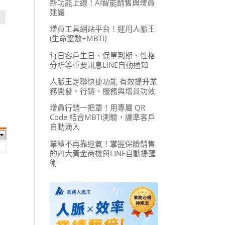
新功能上線！AI智能銷售與增員
建議
增員工具網站平台！運用人脈王
(生命靈數+MBTI)
每日客戶生日、保單到期、性格
分析等重要訊息LINE自動通知
人脈王定聯快捷功能 有效提升業
務開發、行銷、服務與增員功效
增員行銷一把罩！用專屬 QR
Code 結合MBTI測驗，讓準客戶
自動湧入
業績不再靠運氣！掌握保險銷售
的四大黃金商機與LINE自動提醒
術