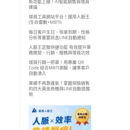
新功能上線！AI智能銷售與增員
建議
增員工具網站平台！運用人脈王
(生命靈數+MBTI)
每日客戶生日、保單到期、性格
分析等重要訊息LINE自動通知
人脈王定聯快捷功能 有效提升業
務開發、行銷、服務與增員功效
增員行銷一把罩！用專屬 QR
Code 結合MBTI測驗，讓準客戶
自動湧入
業績不再靠運氣！掌握保險銷售
的四大黃金商機與LINE自動提醒
術