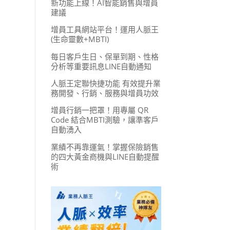
新功能上線！AI智能銷售與增員
建議
增員工具網站平台！運用人脈王
(生命靈數+MBTI)
每日客戶生日、保單到期、性格
分析等重要訊息LINE自動通知
人脈王定聯快捷功能 有效提升業
務開發、行銷、服務與增員功效
增員行銷一把罩！用專屬 QR
Code 結合MBTI測驗，讓準客戶
自動湧入
業績不再靠運氣！掌握保險銷售
的四大黃金商機與LINE自動提醒
術