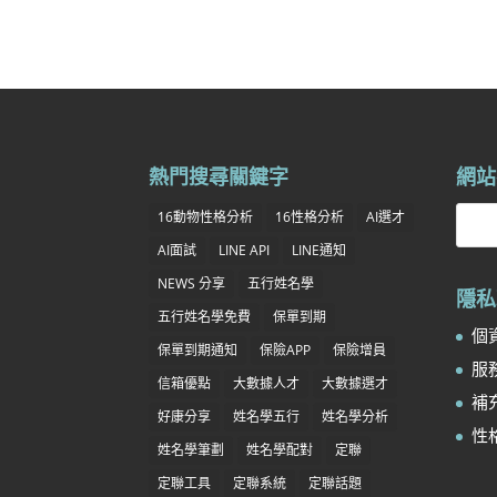
熱門搜尋關鍵字
網站
16動物性格分析
16性格分析
AI選才
AI面試
LINE API
LINE通知
NEWS 分享
五行姓名學
隱私
五行姓名學免費
保單到期
個資
保單到期通知
保險APP
保險增員
服務
信箱優點
大數據人才
大數據選才
補充
好康分享
姓名學五行
姓名學分析
性
姓名學筆劃
姓名學配對
定聯
定聯工具
定聯系統
定聯話題