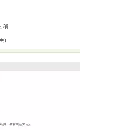
名稱
更)