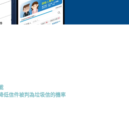
載
降低信件被判為垃圾信的機率