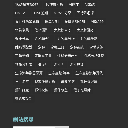
16動物性格分析
16性格分析
AI選才
AI面試
LINE API
LINE通知
NEWS 分享
五行姓名學
五行姓名學免費
保單到期
保單到期通知
保險APP
保險增員
信箱優點
大數據人才
大數據選才
好康分享
姓名學五行
姓名學分析
姓名學筆劃
姓名學配對
定聯
定聯工具
定聯系統
定聯話題
定聯通知
定聯電子書
性格分析mbti
性格分析測驗
性格分析表
批流年
流年圖
流年算法
生命流年數怎麼算
生命靈數 流年
生命靈數流年算法
生日流年
職場性格分析
追蹤開信
郵件參與度
郵件好處
郵件模板
郵件版型
電子報設計
響應式設計
網站搜尋