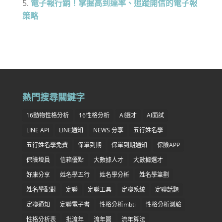
電子報行銷！掌握高到達率、追蹤開信的電子報
策略
熱門搜尋關鍵字
16動物性格分析
16性格分析
AI選才
AI面試
LINE API
LINE通知
NEWS 分享
五行姓名學
五行姓名學免費
保單到期
保單到期通知
保險APP
保險增員
信箱優點
大數據人才
大數據選才
好康分享
姓名學五行
姓名學分析
姓名學筆劃
姓名學配對
定聯
定聯工具
定聯系統
定聯話題
定聯通知
定聯電子書
性格分析mbti
性格分析測驗
性格分析表
批流年
流年圖
流年算法