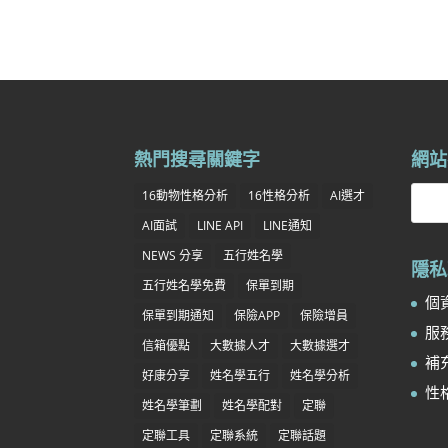
熱門搜尋關鍵字
網站
16動物性格分析
16性格分析
AI選才
AI面試
LINE API
LINE通知
NEWS 分享
五行姓名學
隱私
五行姓名學免費
保單到期
個資
保單到期通知
保險APP
保險增員
服務
信箱優點
大數據人才
大數據選才
補充
好康分享
姓名學五行
姓名學分析
性
姓名學筆劃
姓名學配對
定聯
定聯工具
定聯系統
定聯話題