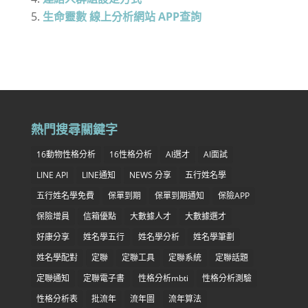
生命靈數 線上分析網站 APP查詢
熱門搜尋關鍵字
16動物性格分析
16性格分析
AI選才
AI面試
LINE API
LINE通知
NEWS 分享
五行姓名學
五行姓名學免費
保單到期
保單到期通知
保險APP
保險增員
信箱優點
大數據人才
大數據選才
好康分享
姓名學五行
姓名學分析
姓名學筆劃
姓名學配對
定聯
定聯工具
定聯系統
定聯話題
定聯通知
定聯電子書
性格分析mbti
性格分析測驗
性格分析表
批流年
流年圖
流年算法