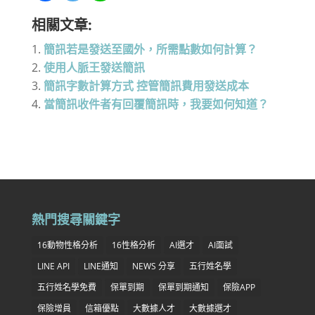
相關文章:
簡訊若是發送至國外，所需點數如何計算？
使用人脈王發送簡訊
簡訊字數計算方式 控管簡訊費用發送成本
當簡訊收件者有回覆簡訊時，我要如何知道？
熱門搜尋關鍵字
16動物性格分析
16性格分析
AI選才
AI面試
LINE API
LINE通知
NEWS 分享
五行姓名學
五行姓名學免費
保單到期
保單到期通知
保險APP
保險增員
信箱優點
大數據人才
大數據選才