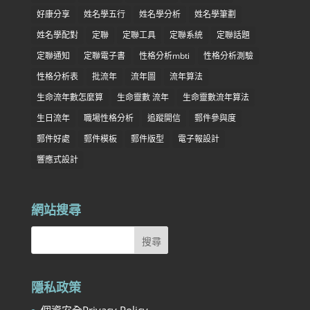
好康分享
姓名學五行
姓名學分析
姓名學筆劃
姓名學配對
定聯
定聯工具
定聯系統
定聯話題
定聯通知
定聯電子書
性格分析mbti
性格分析測驗
性格分析表
批流年
流年圖
流年算法
生命流年數怎麼算
生命靈數 流年
生命靈數流年算法
生日流年
職場性格分析
追蹤開信
郵件參與度
郵件好處
郵件模板
郵件版型
電子報設計
響應式設計
網站搜尋
隱私政策