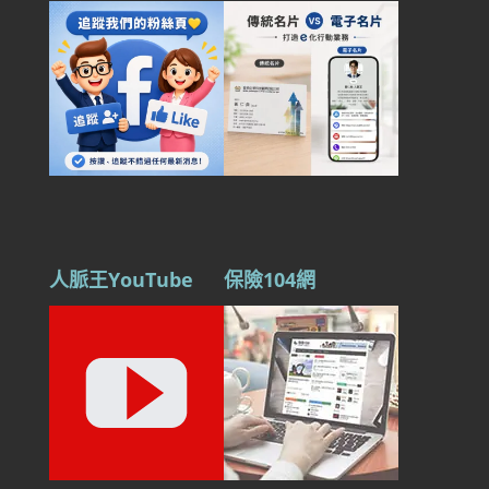
人脈王YouTube
保險104網