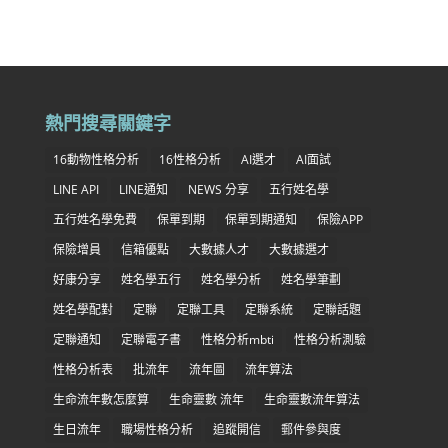
熱門搜尋關鍵字
16動物性格分析
16性格分析
AI選才
AI面試
LINE API
LINE通知
NEWS 分享
五行姓名學
五行姓名學免費
保單到期
保單到期通知
保險APP
保險增員
信箱優點
大數據人才
大數據選才
好康分享
姓名學五行
姓名學分析
姓名學筆劃
姓名學配對
定聯
定聯工具
定聯系統
定聯話題
定聯通知
定聯電子書
性格分析mbti
性格分析測驗
性格分析表
批流年
流年圖
流年算法
生命流年數怎麼算
生命靈數 流年
生命靈數流年算法
生日流年
職場性格分析
追蹤開信
郵件參與度